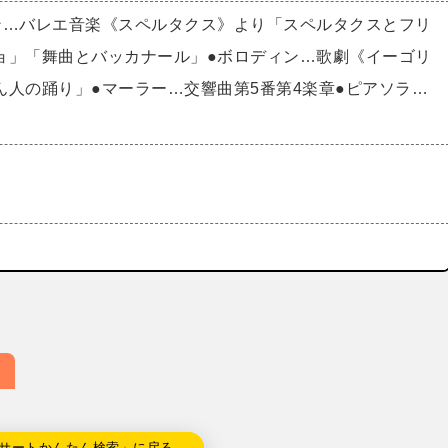
ン…バレエ音楽《スペルタクス》より「スペルタクスとフリ
ョ」「舞曲とバッカナール」●ボロディン…歌劇《イーゴリ
ん人の踊り」●マーラー…交響曲第5番第4楽章●ピアソラ…
サートかんたん検索」に戻る