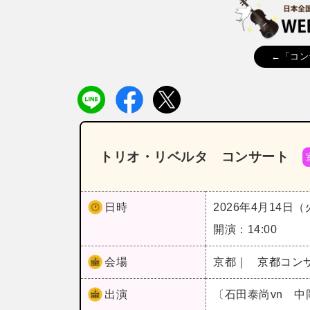
←「コン
トリオ・リベルタ コンサート
日時
2026年4月14日
開演：14:00
会場
京都｜
京都コン
出演
〔石田泰尚vn 中