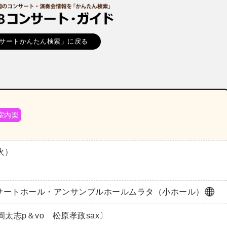
サートかんたん検索」に戻る
室内楽
（火）
サートホール・アンサンブルホールムラタ（小ホール）
岡太志p＆vo 松原孝政sax〕