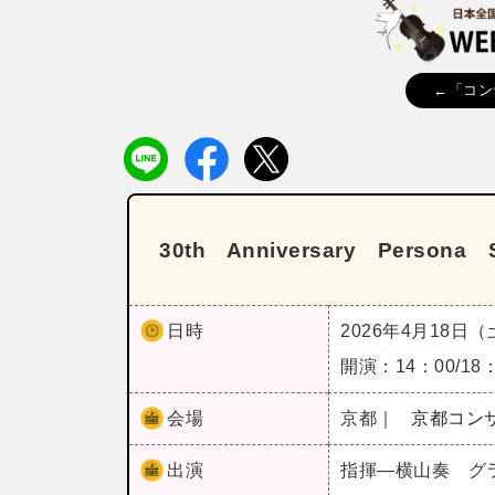
←「コン
30th Anniversary Persona 
日時
2026年4月18日
開演：14：00/18
会場
京都｜
京都コン
出演
指揮―横山奏 グ