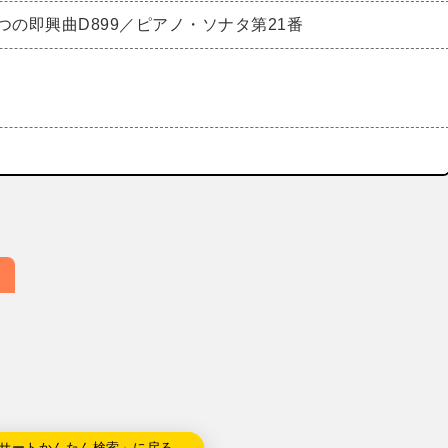
つの即興曲D899／ピアノ・ソナタ第21番
サートかんたん検索」に戻る