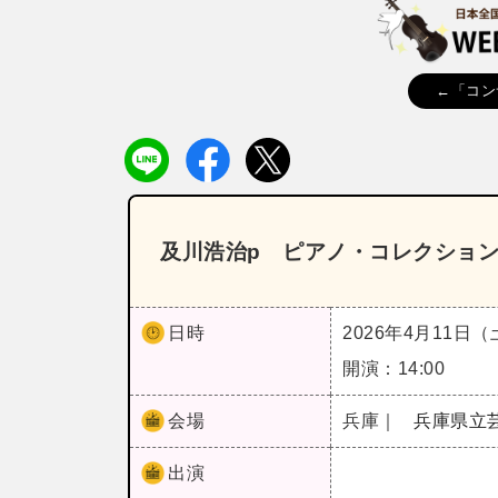
←「コン
及川浩治p ピアノ・コレクショ
日時
2026年4月11日
開演：14:00
会場
兵庫｜
兵庫県立
出演