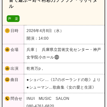
音で遊ぶ～野々村彩乃ソプラノ・リサイタ
ル
声 楽
日時
2026年4月8日（水）
開演：14:00
会場
兵庫｜
兵庫県立芸術文化センター・神戸
女学院小ホール
出演
乾将万p ,
曲目
●ショパン…《17のポーランドの歌》より
●シューマン…歌曲集《女の愛と生涯》
問合せ
INUI MUSIC SALON
080-4761-6820