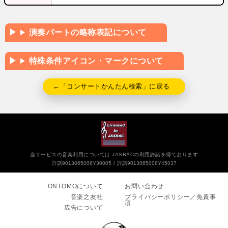
演奏パートの略称表記について
特殊条件アイコン・マークについて
←「コンサートかんたん検索」に戻る
当サービスの音楽利用については JASRACの利用許諾を得ております
許諾9013065006Y30005
許諾9013065008Y45037
ONTOMOについて
お問い合わせ
音楽之友社
プライバシーポリシー／免責事
項
広告について