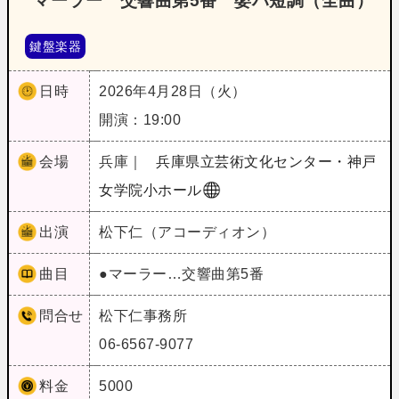
マーラー 交響曲第5番 嬰ハ短調（全曲）
鍵盤楽器
日時
2026年4月28日（火）
開演：19:00
会場
兵庫｜
兵庫県立芸術文化センター・神戸
女学院小ホール
出演
松下仁（アコーディオン）
曲目
●マーラー…交響曲第5番
問合せ
松下仁事務所
06-6567-9077
料金
5000