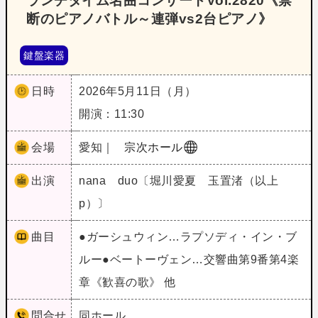
ランチタイム名曲コンサートVol.2820《禁
断のピアノバトル～連弾vs2台ピアノ》
鍵盤楽器
日時
2026年5月11日（月）
開演：11:30
会場
愛知｜
宗次ホール
出演
nana duo〔堀川愛夏 玉置渚（以上
p）〕
曲目
●ガーシュウィン…ラプソディ・イン・ブ
ルー●ベートーヴェン…交響曲第9番第4楽
章《歓喜の歌》 他
問合せ
同ホール