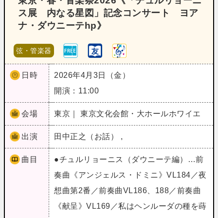
東京・春・音楽祭2026《「チュルリョーニ
ス展 内なる星図」記念コンサート ヨア
ナ・ダウニーテhp》
弦・管楽器
日時
2026年4月3日（金）
開演：11:00
会場
東京｜ 東京文化会館・大ホールホワイエ
出演
田中正之（お話） ,
曲目
●チュルリョーニス（ダウニーテ編）…前
奏曲《アンジェルス・ドミニ》VL184／夜
想曲第2番／前奏曲VL186、188／前奏曲
《献呈》VL169／私はヘンルーダの種を蒔