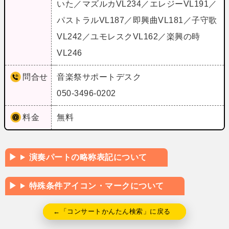
いた／マズルカVL234／エレジーVL191／
パストラルVL187／即興曲VL181／子守歌
VL242／ユモレスクVL162／楽興の時
VL246
問合せ
音楽祭サポートデスク
050-3496-0202
料金
無料
演奏パートの略称表記について
特殊条件アイコン・マークについて
←「コンサートかんたん検索」に戻る