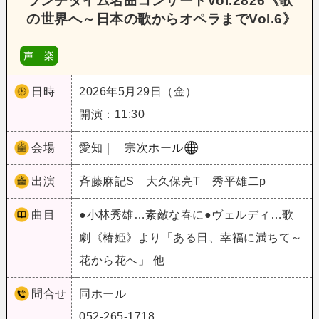
ランチタイム名曲コンサートVol.2826《歌
の世界へ～日本の歌からオペラまでVol.6》
声 楽
日時
2026年5月29日（金）
開演：11:30
会場
愛知｜
宗次ホール
出演
斉藤麻記S 大久保亮T 秀平雄二p
曲目
●小林秀雄…素敵な春に●ヴェルディ…歌
劇《椿姫》より「ある日、幸福に満ちて～
花から花へ」 他
問合せ
同ホール
052-265-1718