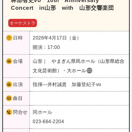
林部智史vo 10th Anniversary
Concert in山形 with 山形交響楽団
オーケストラ
日時
2026年4月17日（金）
開演：17:00
会場
山形｜
やまぎん県民ホール（山形県総合
文化芸術館）・大ホール
出演
指揮―井村誠貴 加藤登紀子vo
曲目
問合せ
同ホール
023-664-2204