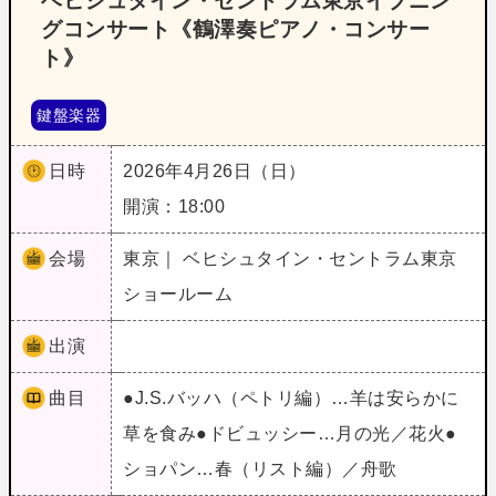
ベヒシュタイン・セントラム東京イブニン
グコンサート《鶴澤奏ピアノ・コンサー
ト》
鍵盤楽器
日時
2026年4月26日（日）
開演：18:00
会場
東京｜ ベヒシュタイン・セントラム東京
ショールーム
出演
曲目
●J.S.バッハ（ペトリ編）…羊は安らかに
草を食み●ドビュッシー…月の光／花火●
ショパン…春（リスト編）／舟歌