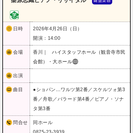
桑原志織ピアノ・リサイタル
鍵盤楽器
日時
2026年4月26日（日）
開演：14:00
会場
香川｜
ハイスタッフホール（観音寺市民
会館）・大ホール
出演
曲目
●ショパン…ワルツ第2番／スケルツォ第3
番／舟歌／バラード第4番／ピアノ・ソナ
タ第3番
問合せ
同ホール
0875-23-3939