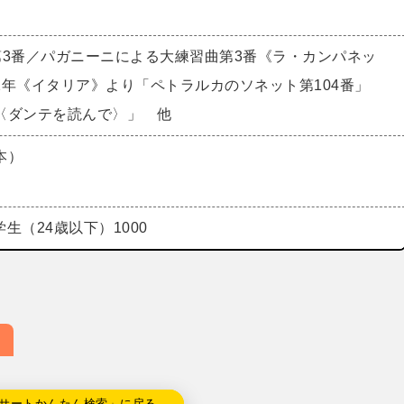
第3番／パガニーニによる大練習曲第3番《ラ・カンパネッ
2年《イタリア》より「ペトラルカのソネット第104番」
〈ダンテを読んで〉」 他
本）
 学生（24歳以下）1000
サートかんたん検索」に戻る