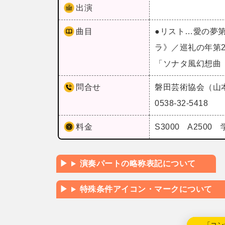
出演
曲目
●リスト…愛の夢
ラ》／巡礼の年第
「ソナタ風幻想曲
問合せ
磐田芸術協会（山
0538-32-5418
料金
S3000 A2500
演奏パートの略称表記について
特殊条件アイコン・マークについて
←「コン