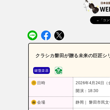
←「コン
クラシカ磐田が贈る未来の巨匠シリ
鍵盤楽器
日時
2026年4月24日
開演：18:30
会場
静岡｜ 磐田市民文