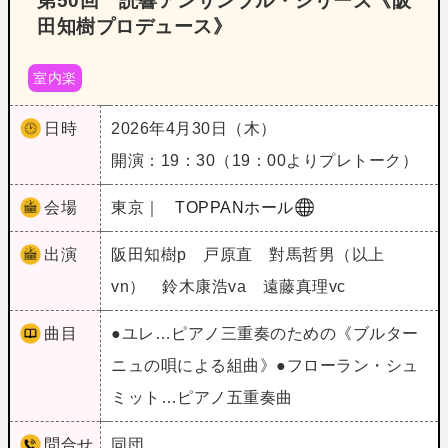
第50回 読響アンサンブル・シリーズ《阪
田知樹プロデュース》
室内楽
日時
2026年4月30日（木）
開演：19：30（19：00よりプレトーク）
会場
東京｜
TOPPANホール
出演
阪田知樹p 戸原直 對馬哲男（以上
vn） 鈴木康浩va 遠藤真理vc
曲目
●ユレ…ピアノ三重奏のための《ブルター
ニュの唄による組曲》●フローラン・シュ
ミット…ピアノ五重奏曲
問合せ
同団