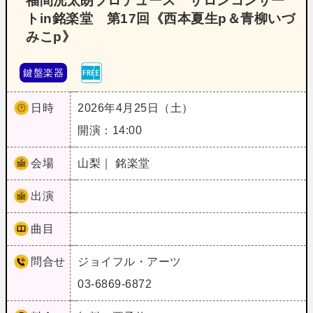
福間洸太朗プロデュース サロンコンサー
トin銘楽堂 第17回《西本夏生p＆青柳いづ
みこp》
鍵盤楽器
日時
2026年4月25日（土）
開演：14:00
会場
山梨｜ 銘楽堂
出演
曲目
問合せ
ジョイフル・アーツ
03-6869-6872