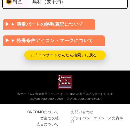
料金
無料（要予約）
演奏パートの略称表記について
特殊条件アイコン・マークについて
←「コンサートかんたん検索」に戻る
当サービスの音楽利用については JASRACの利用許諾を得ております
許諾9013065006Y30005
許諾9013065008Y45037
ONTOMOについて
お問い合わせ
音楽之友社
プライバシーポリシー／免責事
項
広告について