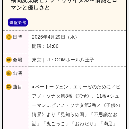
福間洸太朗ピアノ・リサイタル～情熱とロ
マンと優しさと
鍵盤楽器
日時
2026年4月29日（水）
開演：14:00
会場
東京｜ J：COMホール八王子
出演
曲目
●ベートーヴェン…エリーゼのために／ピ
アノ・ソナタ第8番《悲愴》、11番●シュ
ーマン…ピアノ・ソナタ第2番／《子供の
情景》より「見知らぬ国」「不思議なお
話」「鬼ごっこ」「おねだり」「満足」