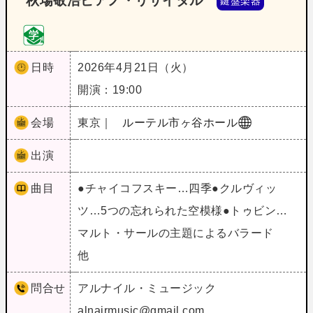
秋場敬浩ピアノ・リサイタル
鍵盤楽器
日時
2026年4月21日（火）
開演：19:00
会場
東京｜
ルーテル市ヶ谷ホール
出演
曲目
●チャイコフスキー…四季●クルヴィッ
ツ…5つの忘れられた空模様●トゥビン…
マルト・サールの主題によるバラード
他
問合せ
アルナイル・ミュージック
alnairmusic@gmail.com