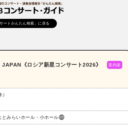
サートかんたん検索」に戻る
N JAPAN《ロシア新星コンサート2026》
室内楽
（水）
なとみらいホール・小ホール