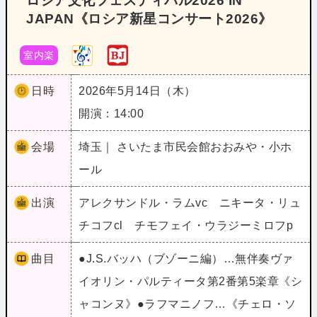
ロシア文化フェスティバル2026 IN
JAPAN《ロシア新星コンサート2026》
室内楽
日時
2026年5月14日（木）
開演：14:00
会場
埼玉｜ さいたま市民会館おおみや・小ホ
ール
出演
アレクサンドル・ラムvc ニキータ・リュ
チコフcl チモフェイ・ウラジーミロフp
曲目
●J.S.バッハ（ブゾーニ編）…無伴奏ヴァ
イオリン・パルティータ第2番第5楽章《シ
ャコンヌ》●ラフマニノフ…《チェロ・ソ