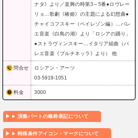
ナタ》より／楽興の時第3～5番●ロヴレー
リョ…歌劇《椿姫》の主題による幻想曲●
チャイコフスキー（ベイレゾン編）…バレ
エ音楽《白鳥の湖》より「ロシアの踊り」
●ストラヴィンスキー…イタリア組曲（バ
レエ音楽《プルチネッラ》より） 他
問合せ
ロシアン・アーツ
03-5919-1051
料金
3000
演奏パートの略称表記について
特殊条件アイコン・マークについて