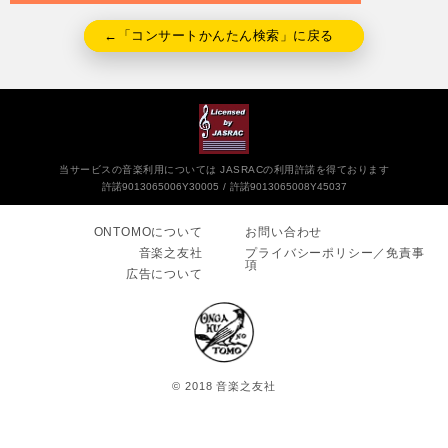
←「コンサートかんたん検索」に戻る
当サービスの音楽利用については JASRACの利用許諾を得ております
許諾9013065006Y30005
許諾9013065008Y45037
ONTOMOについて
お問い合わせ
音楽之友社
プライバシーポリシー／免責事
項
広告について
© 2018 音楽之友社