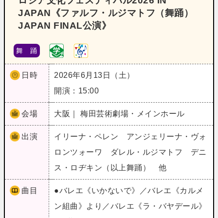
ロシア文化フェスティバル2026 IN
JAPAN《ファルフ・ルジマトフ（舞踊）
JAPAN FINAL公演》
舞 踊
日時
2026年6月13日（土）
開演：15:00
会場
大阪｜ 梅田芸術劇場・メインホール
出演
イリーナ・ペレン アンジェリーナ・ヴォ
ロンツォーワ ダレル・ルジマトフ デニ
ス・ロヂキン（以上舞踊） 他
曲目
●バレエ《いかないで》／バレエ《カルメ
ン組曲》より／バレエ《ラ・バヤデール》