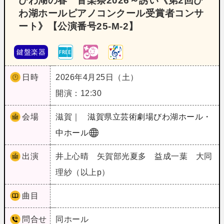
びわ湖の春 音楽祭2026～誘い《第2回び
わ湖ホールピアノコンクール受賞者コンサ
ート》【公演番号25‐M‐2】
鍵盤楽器
日時
2026年4月25日（土）
開演：12:30
会場
滋賀｜
滋賀県立芸術劇場びわ湖ホール・
中ホール
出演
井上心晴 矢賀部光夏多 益成一葉 大同
理紗（以上p）
曲目
問合せ
同ホール