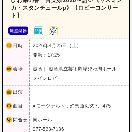
びわ湖の春 音楽祭2026～誘い《ヤスミン
カ・スタンチュールp》【ロビーコンサー
ト】
鍵盤楽器
日時
2026年4月25日（土）
開演：17:25
会場
滋賀｜ 滋賀県立芸術劇場びわ湖ホール・
メインロビー
出演
曲目
●モーツァルト…幻想曲K.397、475
問合せ
同ホール
077-523-7136