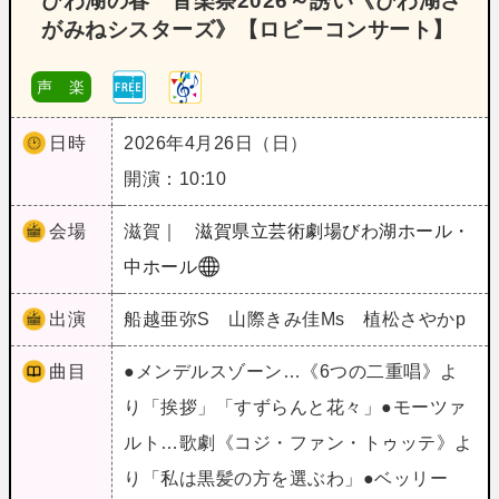
びわ湖の春 音楽祭2026～誘い《びわ湖さ
がみねシスターズ》【ロビーコンサート】
声 楽
日時
2026年4月26日（日）
開演：10:10
会場
滋賀｜
滋賀県立芸術劇場びわ湖ホール・
中ホール
出演
船越亜弥S 山際きみ佳Ms 植松さやかp
曲目
●メンデルスゾーン…《6つの二重唱》よ
り「挨拶」「すずらんと花々」●モーツァ
ルト…歌劇《コジ・ファン・トゥッテ》よ
り「私は黒髪の方を選ぶわ」●ベッリー