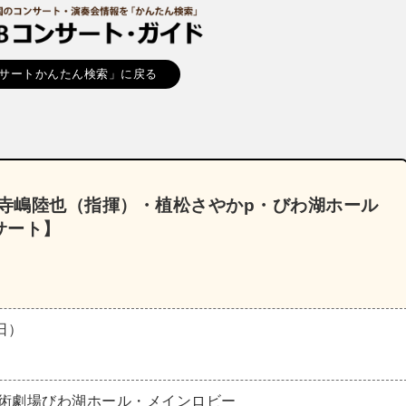
サートかんたん検索」に戻る
《寺嶋陸也（指揮）・植松さやかp・びわ湖ホール
サート】
（日）
芸術劇場びわ湖ホール・メインロビー