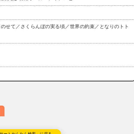
をのせて／さくらんぼの実る頃／世界の約束／となりのトト
サートかんたん検索」に戻る