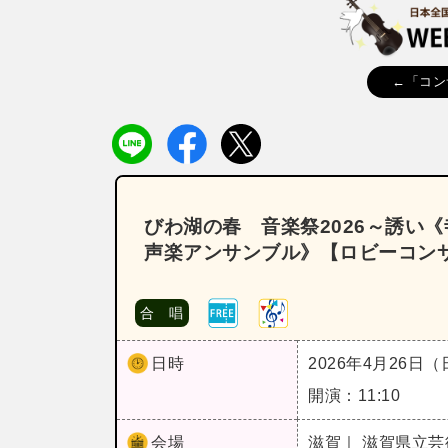
←「コン
びわ湖の春 音楽祭2026～誘い
声楽アンサンブル》【ロビーコン
合 唱
日時
2026年4月26日
開演：11:10
会場
滋賀｜ 滋賀県立