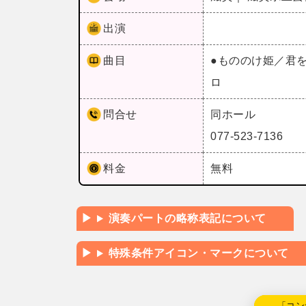
出演
曲目
●もののけ姫／君
ロ
問合せ
同ホール
077-523-7136
料金
無料
演奏パートの略称表記について
特殊条件アイコン・マークについて
←「コン