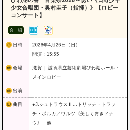
びわ湖の春 音楽祭2026～誘い《日野少年
少女合唱団・奥村圭子（指揮）》【ロビー
コンサート】
合 唱
日時
2026年4月26日（日）
開演：15:55
会場
滋賀｜ 滋賀県立芸術劇場びわ湖ホール・
メインロビー
出演
曲目
●J.シュトラウスⅡ…トリッチ・トラッ
チ・ポルカ／ワルツ《美しく青きドナ
ウ》 他