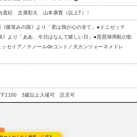
内直紀 古屋彰久 山本康寛（以上T）〕
劇《微笑みの国》より「君は我が心の全て」●ドニゼッテ
娘》より「ああ、今日はなんて嬉しい日」●琵琶湖周航の歌
オデュッセイア／テノールdeコント／大カンツォーネメドレ
以下1100 3歳以上入場可 託児可
サートかんたん検索」に戻る