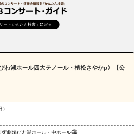
サートかんたん検索」に戻る
《びわ湖ホール四大テノール・植松さやかp》【公
（日）
芸術劇場びわ湖ホール・中ホール