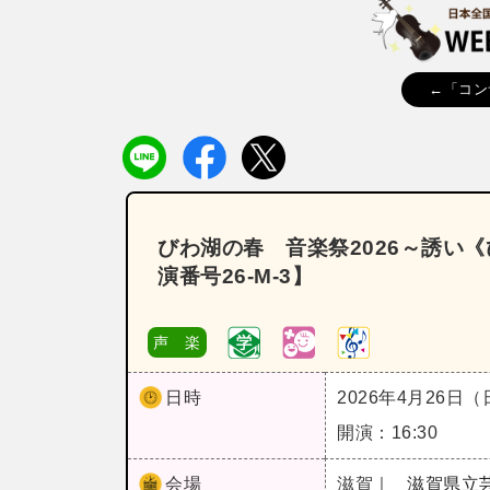
←「コン
びわ湖の春 音楽祭2026～誘い
演番号26‐M‐3】
声 楽
日時
2026年4月26日
開演：16:30
会場
滋賀｜
滋賀県立