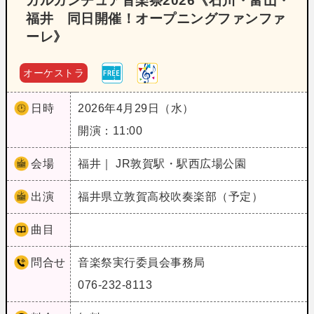
ガルガンチュア音楽祭2026《石川・富山・
福井 同日開催！オープニングファンファ
ーレ》
オーケストラ
日時
2026年4月29日（水）
開演：11:00
会場
福井｜ JR敦賀駅・駅西広場公園
出演
福井県立敦賀高校吹奏楽部（予定）
曲目
問合せ
音楽祭実行委員会事務局
076-232-8113