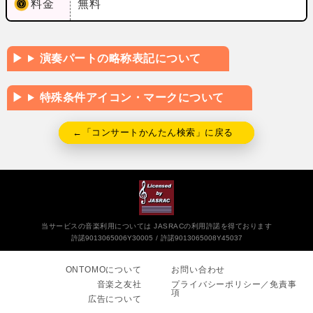
料金
無料
演奏パートの略称表記について
特殊条件アイコン・マークについて
←「コンサートかんたん検索」に戻る
当サービスの音楽利用については JASRACの利用許諾を得ております
許諾9013065006Y30005
許諾9013065008Y45037
ONTOMOについて
お問い合わせ
音楽之友社
プライバシーポリシー／免責事
項
広告について