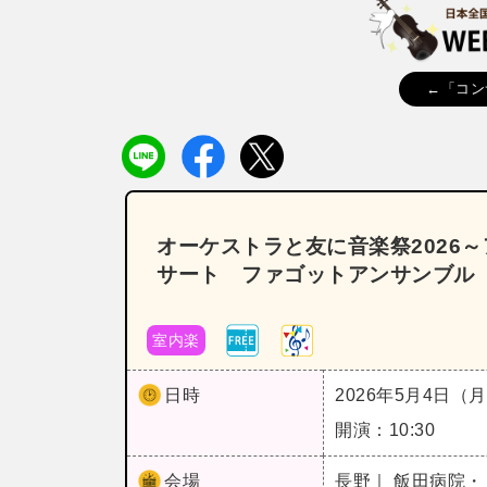
←「コン
オーケストラと友に音楽祭2026
サート ファゴットアンサンブル
室内楽
日時
2026年5月4日（
開演：10:30
会場
長野｜ 飯田病院・