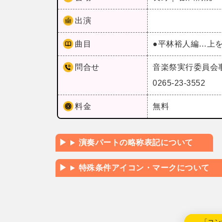
出演
曲目
●平林裕人編…上
問合せ
音楽祭実行委員会
0265-23-3552
料金
無料
演奏パートの略称表記について
特殊条件アイコン・マークについて
←「コン