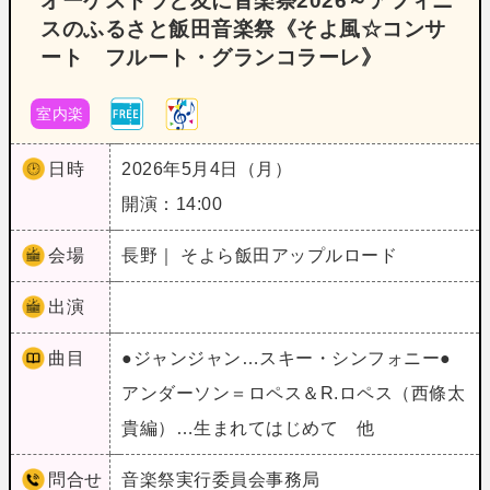
オーケストラと友に音楽祭2026～アフィニ
スのふるさと飯田音楽祭《そよ風☆コンサ
ート フルート・グランコラーレ》
室内楽
日時
2026年5月4日（月）
開演：14:00
会場
長野｜ そよら飯田アップルロード
出演
曲目
●ジャンジャン…スキー・シンフォニー●
アンダーソン＝ロペス＆R.ロペス（西條太
貴編）…生まれてはじめて 他
問合せ
音楽祭実行委員会事務局