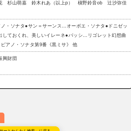
花 杉山萌嘉 鈴木れあ（以上p） 槇野鈴音ob 辻沙弥佳
他
アノ・ソナタ●サン＝サーンス…オーボエ・ソナタ●ドニゼッ
出しておくれ、美しいイレーネ●バッシ…リゴレット幻想曲
…ピアノ・ソナタ第9番《黒ミサ》 他
振興財団
サートかんたん検索」に戻る