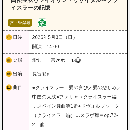
高松亜衣ヴァイオリン・リサイタル～クラ
イスラーの記憶
弦・管楽器
日時
2026年5月3日（日）
開演：14:00
会場
愛知｜
宗次ホール
出演
長富彩p
曲目
●クライスラー…愛の喜び／愛の悲しみ／
中国の太鼓●ファリャ（クライスラー編）
…スペイン舞曲第1番●ドヴォルジャーク
（クライスラー編）…スラヴ舞曲op.72‐
2 他