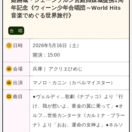
姫路城・シェーンブルン宮殿姉妹城提携1周
年記念《ウィーン少年合唱団～World Hits
音楽でめぐる世界旅行》
合 唱
日時
2026年5月16日（土）
開演：15:00
会場
兵庫｜ アクリエひめじ
出演
マノロ・カニン（カペルマイスター）
曲目
●ヴェルディ…歌劇《ナブッコ》より「行
け、我が想いよ、黄金の翼に乗って」●オ
ルフ…世俗カンタータ《カルミナ・ブラー
ナ》より「おお、運命の女神よ」●ネルソ