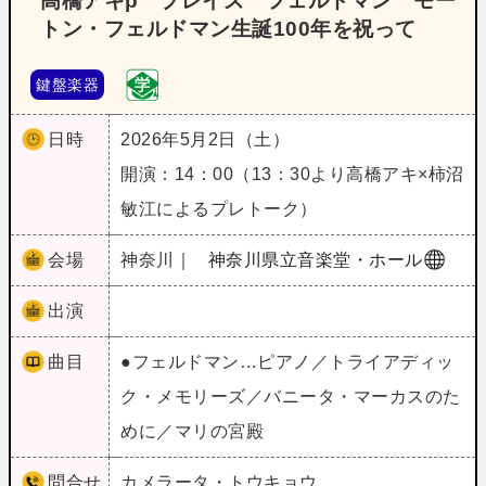
高橋アキp プレイズ フェルドマン モー
トン・フェルドマン生誕100年を祝って
鍵盤楽器
日時
2026年5月2日（土）
開演：14：00（13：30より高橋アキ×柿沼
敏江によるプレトーク）
会場
神奈川｜
神奈川県立音楽堂・ホール
出演
曲目
●フェルドマン…ピアノ／トライアディッ
ク・メモリーズ／バニータ・マーカスのた
めに／マリの宮殿
問合せ
カメラータ・トウキョウ