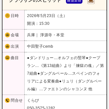
クラヴサンのスピリット
鍵盤楽器
日時
2026年5月23日（土）
開演：15:30
会場
兵庫｜ 淨源寺・本堂
出演
中田聖子cemb
曲目
●ダンドリュー…オルフェの竪琴●クープ
ラン…《第13組曲》より「煉獄の魂」／第
7組曲●ダングルベール…スペインのフォ
リアによる変奏曲●リュリ（ダングルベー
ル編）…ファエトンのシャコンヌ 他
問合せ
くらび
050-3575-1282