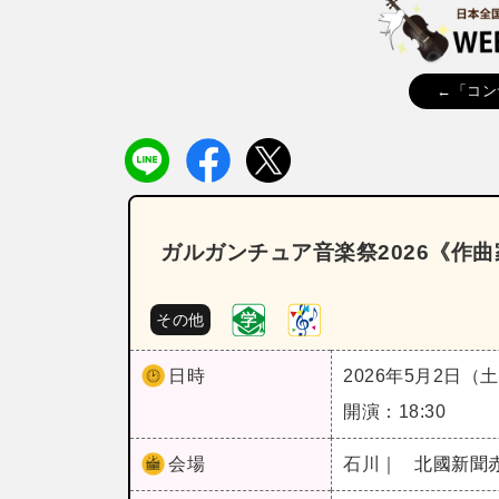
←「コン
ガルガンチュア音楽祭2026《作
その他
日時
2026年5月2日（
開演：18:30
会場
石川｜
北國新聞