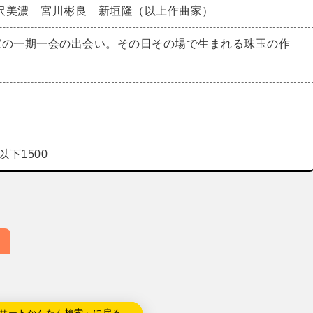
沢美濃 宮川彬良 新垣隆（以上作曲家）
家の一期一会の出会い。その日その場で生まれる珠玉の作
以下1500
サートかんたん検索」に戻る