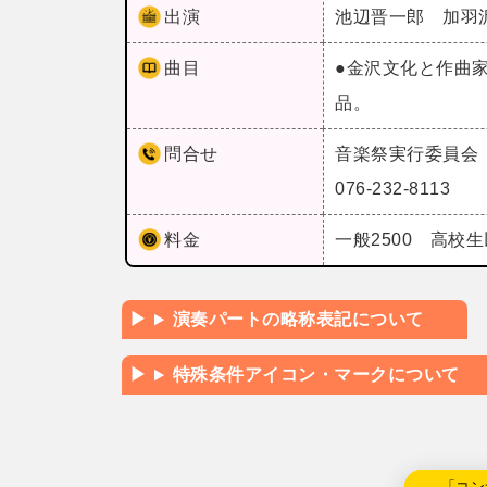
出演
池辺晋一郎 加羽
曲目
●金沢文化と作曲
品。
問合せ
音楽祭実行委員会
076-232-8113
料金
一般2500 高校生
演奏パートの略称表記について
特殊条件アイコン・マークについて
←「コン