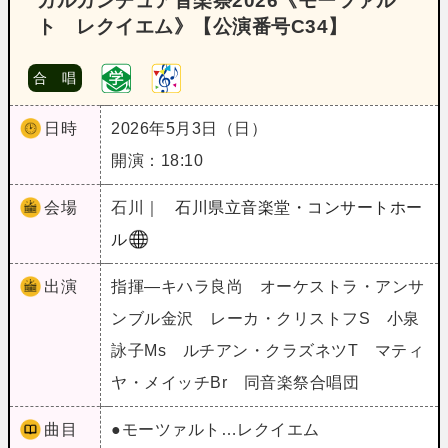
ガルガンチュア音楽祭2026《モーツァル
ト レクイエム》【公演番号C34】
合 唱
日時
2026年5月3日（日）
開演：18:10
会場
石川｜
石川県立音楽堂・コンサートホー
ル
出演
指揮―キハラ良尚 オーケストラ・アンサ
ンブル金沢 レーカ・クリストフS 小泉
詠子Ms ルチアン・クラズネツT マティ
ヤ・メイッチBr 同音楽祭合唱団
曲目
●モーツァルト…レクイエム