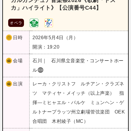
ガルガンチュア音楽祭2026《歌劇「トス
カ」ハイライト》【公演番号C44】
オペラ
日時
2026年5月4日（月）
開演：19:20
会場
石川｜
石川県立音楽堂・コンサートホー
ル
出演
レーカ・クリストフ ルチアン・クラズネ
ツ マティヤ・メイッチ（以上声楽） 指
揮―ミヒャエル・バルケ ミュンヘン・ゲ
ルトナープラッツ州立劇場管弦楽団 OEK
合唱団 木村綾子（MC）