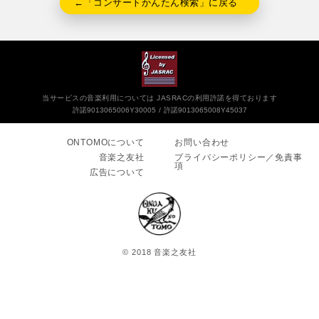
←「コンサートかんたん検索」に戻る
当サービスの音楽利用については JASRACの利用許諾を得ております
許諾9013065006Y30005
許諾9013065008Y45037
ONTOMOについて
お問い合わせ
音楽之友社
プライバシーポリシー／免責事
項
広告について
© 2018 音楽之友社