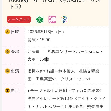
Kitaraあ・ら・かると《きがるにオーケス
トラ》
オーケストラ
日時
2026年5月3日（日）
開演：15:00
会場
北海道｜
札幌コンサートホールKitara・
大ホール
出演
指揮＆p＆お話―鈴木優人 札幌交響楽
団 田島高宏vn クリス・ウォンfl
曲目
●モーツァルト…歌劇《フィガロの結婚》
序曲／セレナード第13番《アイネ・クライ
ネ・ナハトムジーク》第1楽章／交響曲第