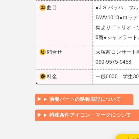
曲目
●J.S.バッハ…
BWV1013●ロ
集より「トリオ・
6番●シャフラー
問合せ
大塚茜コンサート
090-9575-0458
料金
一般6000 学生30
演奏パートの略称表記について
特殊条件アイコン・マークについて
←「コン