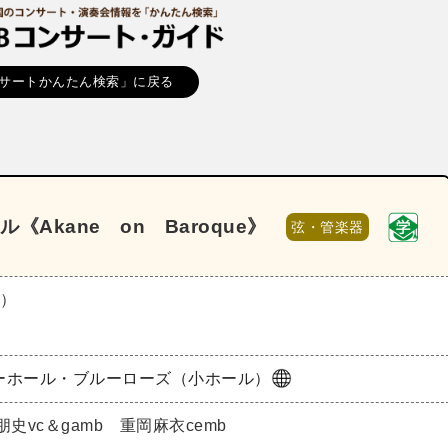
サートかんたん検索」に戻る
Akane on Baroque》
弦・管楽器
水）
ーホール・ブルーローズ（小ホール）
史vc＆gamb 重岡麻衣cemb