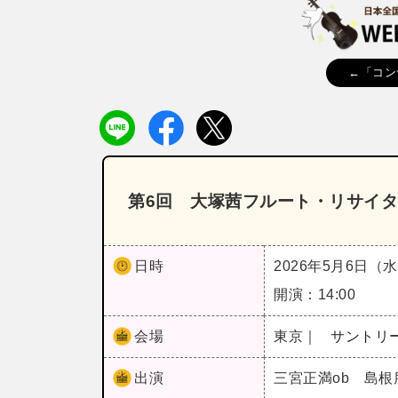
←「コン
第6回 大塚茜フルート・リサイタル《
日時
2026年5月6日（
開演：14:00
会場
東京｜
サントリ
出演
三宮正満ob 島根朋