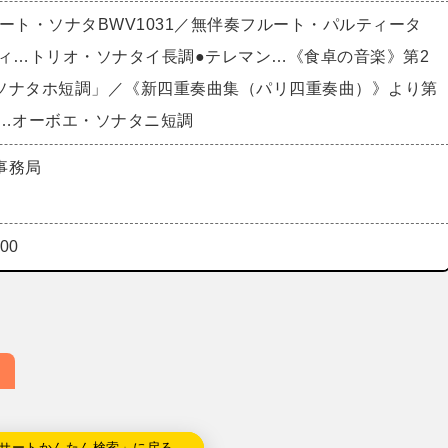
フルート・ソナタBWV1031／無伴奏フルート・パルティータ
ッティ…トリオ・ソナタイ長調●テレマン…《食卓の音楽》第2
ソナタホ短調」／《新四重奏曲集（パリ四重奏曲）》より第
ト…オーボエ・ソナタニ短調
事務局
00
サートかんたん検索」に戻る