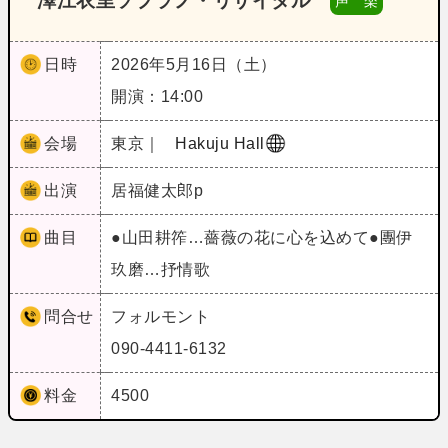
澤江衣里ソプラノ・リサイタル
声 楽
日時
2026年5月16日（土）
開演：14:00
会場
東京｜
Hakuju Hall
出演
居福健太郎p
曲目
●山田耕筰…薔薇の花に心を込めて●團伊
玖磨…抒情歌
問合せ
フォルモント
090-4411-6132
料金
4500