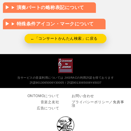
演奏パートの略称表記について
特殊条件アイコン・マークについて
←「コンサートかんたん検索」に戻る
当サービスの音楽利用については JASRACの利用許諾を得ております
許諾9013065006Y30005
許諾9013065008Y45037
ONTOMOについて
お問い合わせ
音楽之友社
プライバシーポリシー／免責事
項
広告について