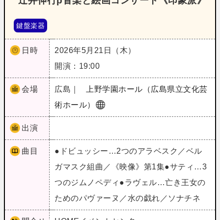
辻井伸行p音楽と絵画コンサート《印象派》
鍵盤楽器
日時
2026年5月21日（木）
開演：19:00
会場
広島｜
上野学園ホール（広島県立文化芸
術ホール）
出演
曲目
●ドビュッシー…2つのアラベスク／ベル
ガマスク組曲／《映像》第1集●サティ…3
つのジムノペディ●ラヴェル…亡き王女の
ためのパヴァーヌ／水の戯れ／ソナチネ