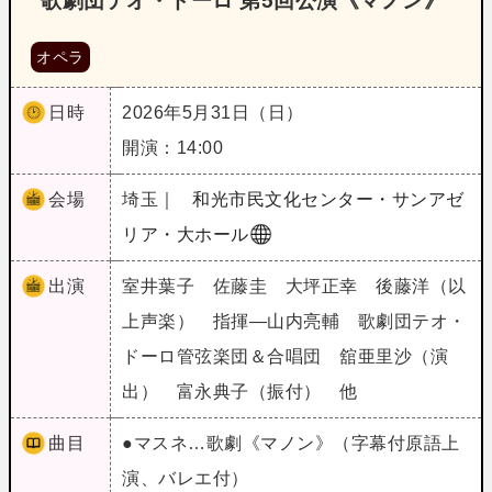
歌劇団テオ・ドーロ 第5回公演《マノン》
オペラ
日時
2026年5月31日（日）
開演：14:00
会場
埼玉｜
和光市民文化センター・サンアゼ
リア・大ホール
出演
室井葉子 佐藤圭 大坪正幸 後藤洋（以
上声楽） 指揮―山内亮輔 歌劇団テオ・
ドーロ管弦楽団＆合唱団 舘亜里沙（演
出） 富永典子（振付） 他
曲目
●マスネ…歌劇《マノン》（字幕付原語上
演、バレエ付）