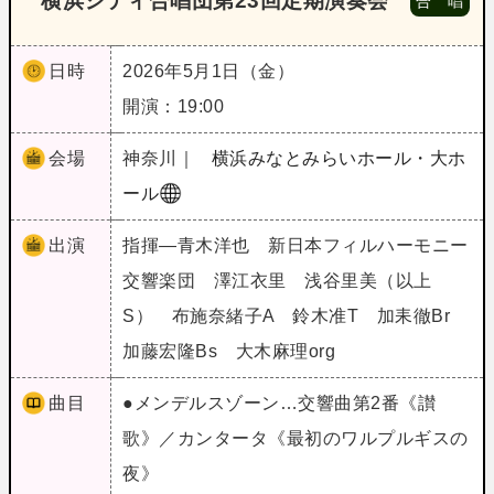
横浜シティ合唱団第23回定期演奏会
合 唱
日時
2026年5月1日（金）
開演：19:00
会場
神奈川｜
横浜みなとみらいホール・大ホ
ール
出演
指揮―青木洋也 新日本フィルハーモニー
交響楽団 澤江衣里 浅谷里美（以上
S） 布施奈緒子A 鈴木准T 加耒徹Br
加藤宏隆Bs 大木麻理org
曲目
●メンデルスゾーン…交響曲第2番《讃
歌》／カンタータ《最初のワルプルギスの
夜》