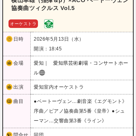
横山幸雄（指揮＆p）×ACO ベートーヴェン
協奏曲ツィクルス Vol.5
オーケストラ
日時
2026年5月13日（水）
開演：18:45
会場
愛知｜
愛知県芸術劇場・コンサートホー
ル
出演
愛知室内オーケストラ
曲目
●ベートーヴェン…劇音楽《エグモント》
序曲／ピアノ協奏曲第5番《皇帝》●シュ
ーマン…交響曲第3番《ライン》
問合せ
同団