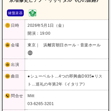
京増修史ピアノ・リサイタル《心の旅路》
鍵盤楽器
日時
2026年5月1日（金）
開演：19:00
会場
東京｜
浜離宮朝日ホール・音楽ホール
出演
曲目
●シューベルト…4つの即興曲D935●リス
ト…巡礼の年第2年《イタリア》
問合せ
Mitt
03-6265-3201