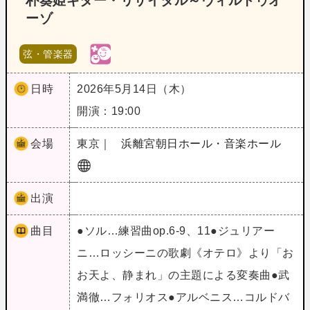
朴葵姫ギター・リサイタル～ヴィルトゥオ
ーゾ
弦・管楽器
日時
2026年5月14日（木）
開演：19:00
会場
東京｜
浜離宮朝日ホール・音楽ホール
出演
曲目
●ソル…練習曲op.6-9、11●ジュリアー
ニ…ロッシーニの歌劇《オテロ》より「お
お天よ、静まれ」の主題による変奏曲●武
満徹…フォリオス●アルベニス…コルドバ