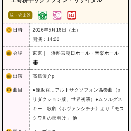
上野耕平サクソフォン・リサイタル
弦・管楽器
日時
2026年5月16日（土）
開演：14:00
会場
東京｜
浜離宮朝日ホール・音楽ホール
出演
高橋優介p
曲目
●逢坂裕…アルトサクソフォン協奏曲（p
リダクション版、世界初演）●ムソルグス
キー…歌劇《ホヴァンシチナ》より「モス
クワ川の夜明け」 他