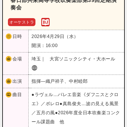
春日部共栄高等学校吹奏楽部第39回定期演
奏会
オーケストラ
日時
2026年4月29日（水）
開演：16:00
会場
埼玉｜
大宮ソニックシティ・大ホール
出演
指揮―織戸祥子、中村睦郎
曲目
●ラヴェル…バレエ音楽《ダフニスとクロ
エ》／ボレロ●真島俊夫…波の見える風景
／五月の風●2026年度全日本吹奏楽コンク
ール課題曲 他