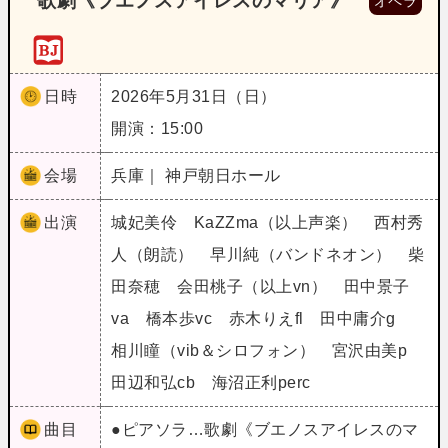
歌劇《ブエノスアイレスのマリア》
オペラ
日時
2026年5月31日（日）
開演：15:00
会場
兵庫｜ 神戸朝日ホール
出演
城妃美伶 KaZZma（以上声楽） 西村秀
人（朗読） 早川純（バンドネオン） 柴
田奈穂 会田桃子（以上vn） 田中景子
va 橋本歩vc 赤木りえfl 田中庸介g
相川瞳（vib＆シロフォン） 宮沢由美p
田辺和弘cb 海沼正利perc
曲目
●ピアソラ…歌劇《ブエノスアイレスのマ