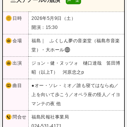
三大テノールの競演
声 楽
日時
2026年5月9日（土）
開演：15:30
会場
福島｜
ふくしん夢の音楽堂（福島市音楽
堂）・大ホール
出演
ジョン・健・ヌッツォ 樋口達哉 笛田博
昭（以上T） 河原忠之p
曲目
●オー・ソレ・ミオ／誰も寝てはならぬ／
上を向いて歩こう／オペラ座の怪人／イヨ
マンテの夜 他
問合せ
福島民報社事業局
024-531-4171