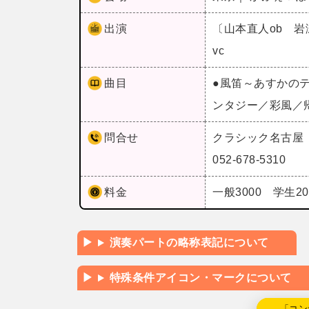
出演
〔山本直人ob 
vc
曲目
●風笛～あすかの
ンタジー／彩風／
問合せ
クラシック名古屋
052-678-5310
料金
一般3000 学生20
演奏パートの略称表記について
特殊条件アイコン・マークについて
←「コン