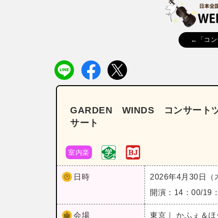
←「コン
GARDEN WINDS コンサー
サート
室内楽
日時
2026年4月30日
開演：14：00/19
会場
東京｜ かふぇ＆ほー