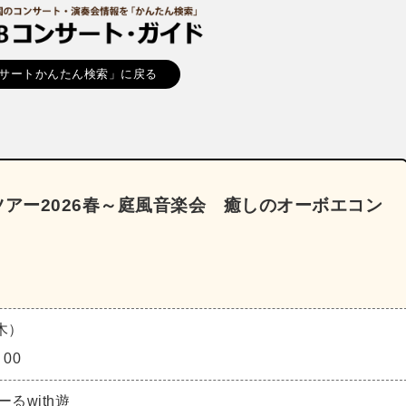
サートかんたん検索」に戻る
トツアー2026春～庭風音楽会 癒しのオーボエコン
（木）
：00
るwith遊