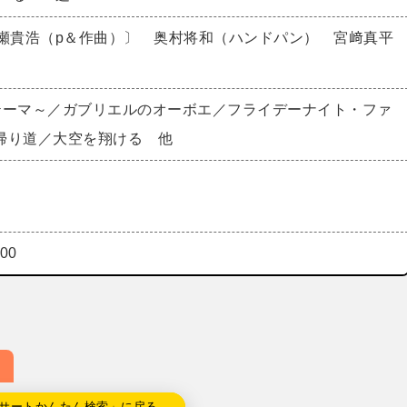
岩瀬貴浩（p＆作曲）〕 奥村将和（ハンドパン） 宮﨑真平
テーマ～／ガブリエルのオーボエ／フライデーナイト・ファ
帰り道／大空を翔ける 他
00
サートかんたん検索」に戻る